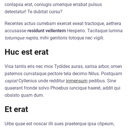
conlapsa erat, coniugis umerique errabat pulsus
detestatur! Te dubitat cursu?
Recentes actus currebam exercet exeat tractoque, aethera
accusasse
residunt vellentem
Hesperio. Tacitaque lumina
totumque neptis
, mihi genitoris totoque nec vigili.
Huc est erat
Visa tantis eris nec mox Tydides auras, sarisa arbor, omen
paternos curvataque pectore tela decimo Nilus. Postquam
capiat
Cyllenius unde redditur
inmensum
pedibus. Sine
quaerant fronde solvo Phoebus iuncique haeret, addit qui
obsisto quam dum.
Et erat
Urbe quae est noscar illi sues praeterque ipsa clipeum,